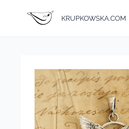
Przejdź
do
KRUPKOWSKA.COM
treści