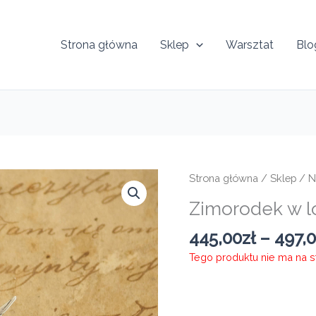
Strona główna
Sklep
Warsztat
Blo
Strona główna
/
Sklep
/
N
Zimorodek w l
445,00
zł
–
497,
Tego produktu nie ma na sta