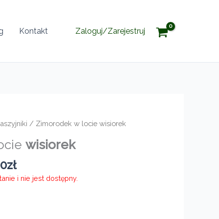
g
Kontakt
Zaloguj/Zarejestruj
aszyjniki
/ Zimorodek w locie wisiorek
ocie
wisiorek
Zakres
00
zł
cen:
nie i nie jest dostępny.
od
445,00zł
do