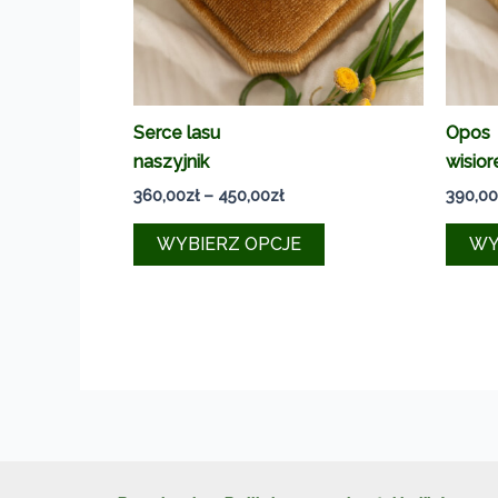
Serce lasu
Opos
naszyjnik
wisior
Zakres
360,00
zł
–
450,00
zł
390,00
cen:
Ten
od
WYBIERZ OPCJE
WY
360,00zł
produkt
do
ma
450,00zł
wiele
wariantów.
Opcje
można
wybrać
na
stronie