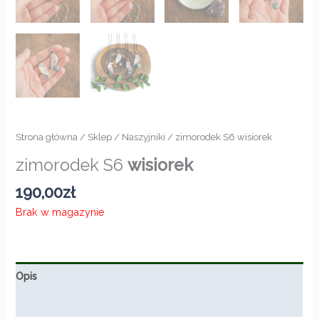
Strona główna
/
Sklep
/
Naszyjniki
/ zimorodek S6 wisiorek
zimorodek S6
wisiorek
190,00
zł
Brak w magazynie
Opis
Informacje dodatkowe