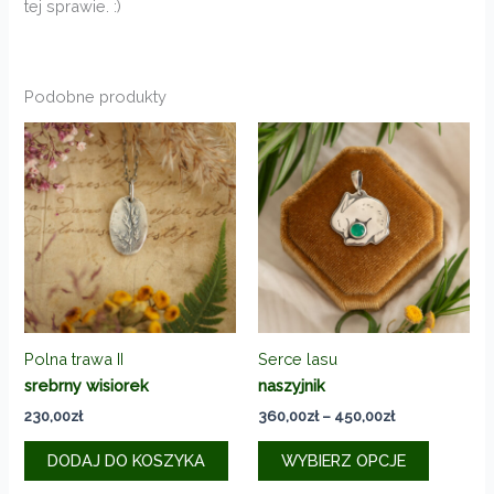
tej sprawie. :)
Podobne produkty
Polna trawa II
Serce lasu
srebrny wisiorek
naszyjnik
Zakres
230,00
zł
360,00
zł
–
450,00
zł
cen:
Ten
od
DODAJ DO KOSZYKA
WYBIERZ OPCJE
produkt
360,00zł
do