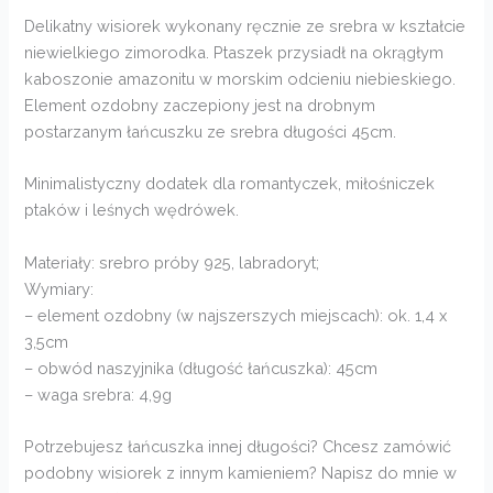
Delikatny wisiorek wykonany ręcznie ze srebra w kształcie
niewielkiego zimorodka. Ptaszek przysiadł na okrągłym
kaboszonie amazonitu w morskim odcieniu niebieskiego.
Element ozdobny zaczepiony jest na drobnym
postarzanym łańcuszku ze srebra długości 45cm.
Minimalistyczny dodatek dla romantyczek, miłośniczek
ptaków i leśnych wędrówek.
Materiały: srebro próby 925, labradoryt;
Wymiary:
– element ozdobny (w najszerszych miejscach): ok. 1,4 x
3,5cm
– obwód naszyjnika (długość łańcuszka): 45cm
– waga srebra: 4,9g
Potrzebujesz łańcuszka innej długości? Chcesz zamówić
podobny wisiorek z innym kamieniem? Napisz do mnie w