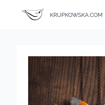
Przejdź
do
KRUPKOWSKA.COM
treści