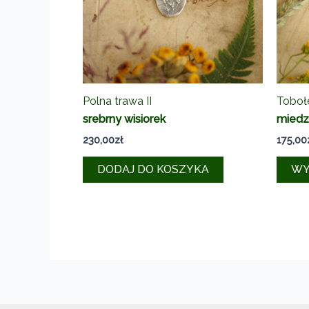
Polna trawa II
Toboł
srebrny wisiorek
miedzi
230,00
zł
175,00
DODAJ DO KOSZYKA
WY