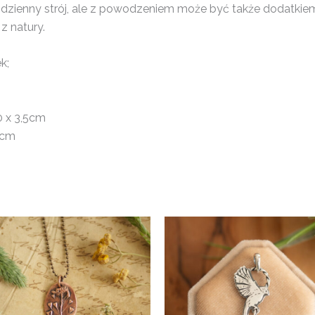
odzienny strój, ale z powodzeniem może być także dodatkiem d
z natury.
k;
0 x 3,5cm
0cm