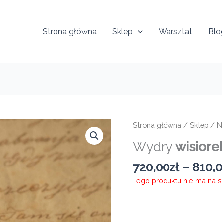
Strona główna
Sklep
Warsztat
Blo
Strona główna
/
Sklep
/
N
Wydry
wisiore
720,00
zł
–
810,
Tego produktu nie ma na sta