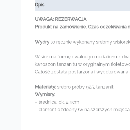
Opis
Informacje dodatkowe
Opinie (0)
UWAGA: REZERWACJA.
Produkt na zamówienie. Czas oczekiwania na
Wydry
to ręcznie wykonany srebrny wisiorek 
Wisior ma formę owalnego medalionu z dwie
kanoszon tanzanitu w oryginalnym fioletowo
Całość została postarzona i wypolerowana d
Materiały:
srebro próby 925, tanzanit;
Wymiary:
– średnica: ok. 2,4cm
– element ozdobny (w najszerszych miejscach