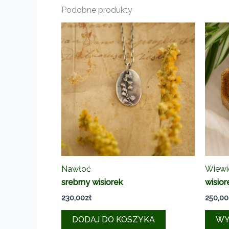
Podobne produkty
Nawłoć
Wiewi
srebrny wisiorek
wisior
230,00
zł
250,00
DODAJ DO KOSZYKA
WY