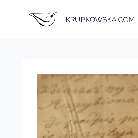
Przejdź
do
KRUPKOWSKA.COM
treści