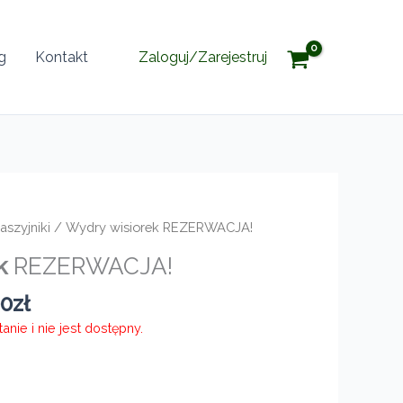
g
Kontakt
Zaloguj/Zarejestruj
aszyjniki
/ Wydry wisiorek REZERWACJA!
k
REZERWACJA!
Zakres
00
zł
cen:
nie i nie jest dostępny.
od
720,00zł
do