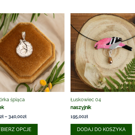
órka śpiąca
Łuskowiec 04
ek
naszyjnik
Zakres
zł
–
340,00
zł
195,00
zł
cen:
Ten
od
BIERZ OPCJE
DODAJ DO KOSZYKA
250,00zł
produkt