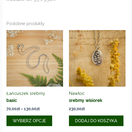
Podobne produkty
Łańcuszek srebrny
Nawłoć
basic
srebrny wisiorek
Zakres
70,00
zł
–
130,00
zł
230,00
zł
cen:
Ten
od
WYBIERZ OPCJE
DODAJ DO KOSZYKA
produkt
70,00zł
do
ma