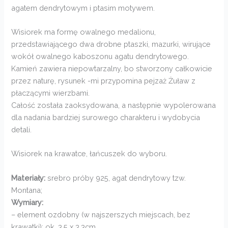
agatem dendrytowym i ptasim motywem.
Wisiorek ma formę owalnego medalionu,
przedstawiającego dwa drobne ptaszki, mazurki, wirujące
wokół owalnego kaboszonu agatu dendrytowego.
Kamień zawiera niepowtarzalny, bo stworzony całkowicie
przez naturę, rysunek -mi przypomina pejzaż Żuław z
płaczącymi wierzbami.
Całość została zaoksydowana, a następnie wypolerowana
dla nadania bardziej surowego charakteru i wydobycia
detali.
Wisiorek na krawatce, łańcuszek do wyboru.
Materiały:
srebro próby 925, agat dendrytowy tzw.
Montana;
Wymiary:
– element ozdobny (w najszerszych miejscach, bez
krawatki): ok. 3,5 x 3,3cm