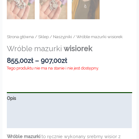
Strona główna
/
Sklep
/
Naszyjniki
/ Wróble mazurki wisiorek
Wróble mazurki
wisiorek
Zakres
855,00
zł
–
907,00
zł
cen:
Tego produktu nie ma na stanie i nie jest dostępny.
od
855,00zł
do
907,00zł
Opis
Informacje dodatkowe
Opinie (0)
Wróble mazurki
to ręcznie wykonany srebrny wisior z