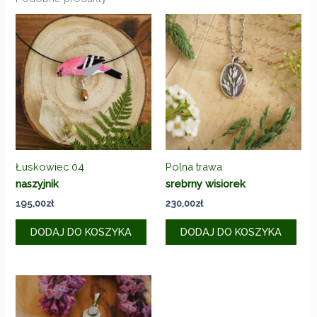
Łuskowiec 04
Polna trawa
naszyjnik
srebrny wisiorek
195,00
zł
230,00
zł
DODAJ DO KOSZYKA
DODAJ DO KOSZYKA