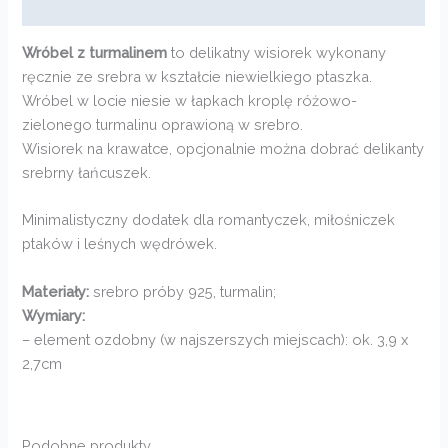
Informacje dodatkowe
Wróbel z turmalinem
to delikatny wisiorek wykonany
ręcznie ze srebra w kształcie niewielkiego ptaszka.
Wróbel w locie niesie w łapkach kroplę różowo-
zielonego turmalinu oprawioną w srebro.
Wisiorek na krawatce, opcjonalnie można dobrać delikanty
srebrny łańcuszek.
Minimalistyczny dodatek dla romantyczek, miłośniczek
ptaków i leśnych wędrówek.
Materiały:
srebro próby 925, turmalin;
Wymiary:
– element ozdobny (w najszerszych miejscach): ok. 3,9 x
2,7cm
Podobne produkty