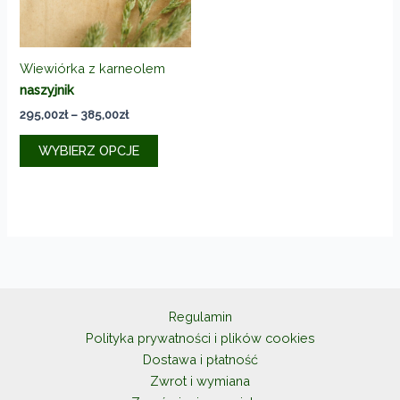
stronie
produktu
Wiewiórka z karneolem
naszyjnik
Zakres
295,00
zł
–
385,00
zł
cen:
Ten
od
WYBIERZ OPCJE
produkt
295,00zł
do
ma
385,00zł
wiele
wariantów.
Opcje
można
wybrać
na
Regulamin
stronie
Polityka prywatności i plików cookies
produktu
Dostawa i płatność
Zwrot i wymiana