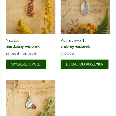
Nawłoć
Polna trawa II
miedziany wisiorek
srebrny wisiorek
Zakres
175,00
zł
–
215,00
zł
230,00
zł
cen:
Ten
od
WYBIERZ OPCJE
DODAJ DO KOSZYKA
produkt
175,00zł
do
ma
215,00zł
wiele
wariantów.
Opcje
można
wybrać
na