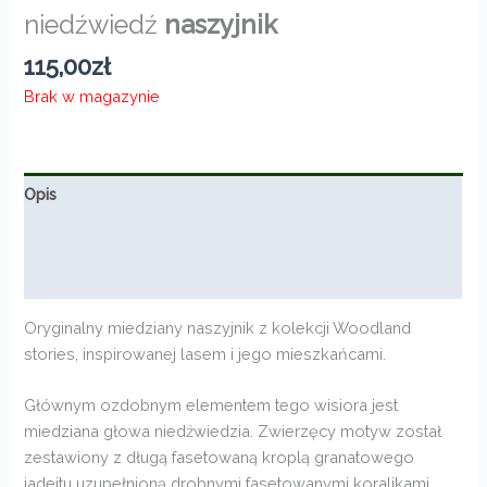
niedźwiedź
naszyjnik
115,00
zł
Brak w magazynie
Opis
Informacje dodatkowe
Opinie (0)
Oryginalny miedziany naszyjnik z kolekcji Woodland
stories, inspirowanej lasem i jego mieszkańcami.
Głównym ozdobnym elementem tego wisiora jest
miedziana głowa niedźwiedzia. Zwierzęcy motyw został
zestawiony z długą fasetowaną kroplą granatowego
jadeitu uzupełnioną drobnymi fasetowanymi koralikami