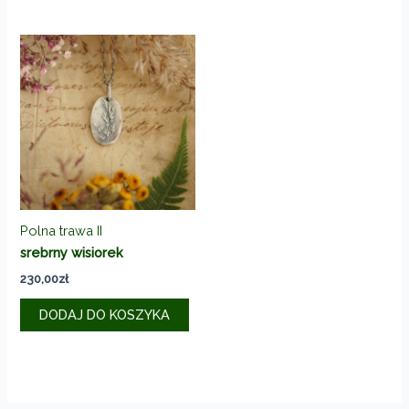
do
ma
385,00zł
wiele
wariantó
Opcje
można
wybrać
na
stronie
produkt
Polna trawa II
srebrny wisiorek
230,00
zł
DODAJ DO KOSZYKA