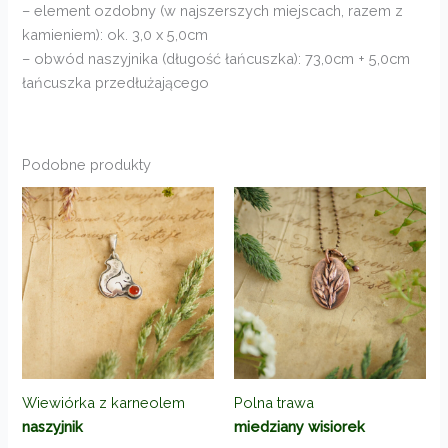
– element ozdobny (w najszerszych miejscach, razem z
kamieniem): ok. 3,0 x 5,0cm
– obwód naszyjnika (długość łańcuszka): 73,0cm + 5,0cm
łańcuszka przedłużającego
Podobne produkty
Wiewiórka z karneolem
Polna trawa
naszyjnik
miedziany wisiorek