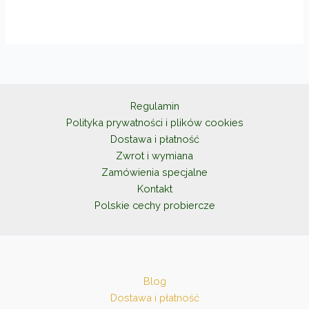
ma
215,00zł
wiele
wariantów.
Opcje
można
wybrać
na
Regulamin
stronie
Polityka prywatności i plików cookies
produktu
Dostawa i płatność
Zwrot i wymiana
Zamówienia specjalne
Kontakt
Polskie cechy probiercze
Blog
Dostawa i płatność