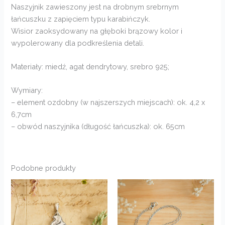
Naszyjnik zawieszony jest na drobnym srebrnym
łańcuszku z zapięciem typu karabińczyk.
Wisior zaoksydowany na głęboki brązowy kolor i
wypolerowany dla podkreślenia detali.
Materiały: miedź, agat dendrytowy, srebro 925;
Wymiary:
– element ozdobny (w najszerszych miejscach): ok. 4,2 x
6,7cm
– obwód naszyjnika (długość łańcuszka): ok. 65cm
Podobne produkty