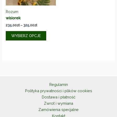
Rozum
wisiorek
Zakres
235,00
zł
–
325,00
zł
cen:
Ten
od
WYBIERZ OPCJE
produkt
235,00zł
do
ma
325,00zł
wiele
wariantów.
Opcje
można
wybrać
na
Regulamin
stronie
Polityka prywatności i plików cookies
produktu
Dostawa i płatność
Zwrot i wymiana
Zamówienia specjalne
Kontakt