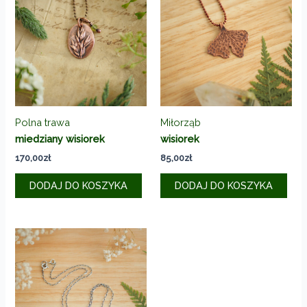
Polna trawa
Miłorząb
miedziany wisiorek
wisiorek
170,00
zł
85,00
zł
DODAJ DO KOSZYKA
DODAJ DO KOSZYKA