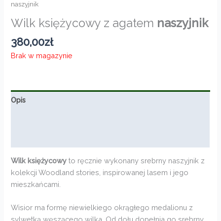
naszyjnik
Wilk księżycowy z agatem
naszyjnik
380,00
zł
Brak w magazynie
Opis
Informacje dodatkowe
Opinie (0)
Wilk księżycowy
to ręcznie wykonany srebrny naszyjnik z
kolekcji Woodland stories, inspirowanej lasem i jego
mieszkańcami.
Wisior ma formę niewielkiego okrągłego medalionu z
sylwetką węszącego wilka. Od dołu dopełnia go srebrny