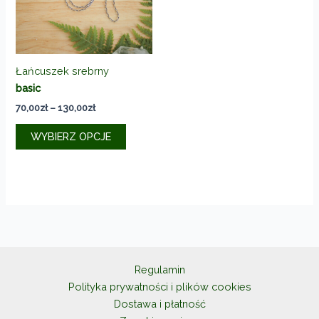
Łańcuszek srebrny
basic
Zakres
70,00
zł
–
130,00
zł
cen:
Ten
od
WYBIERZ OPCJE
produkt
70,00zł
do
ma
130,00zł
wiele
wariantów.
Opcje
można
wybrać
na
Regulamin
stronie
Polityka prywatności i plików cookies
produktu
Dostawa i płatność