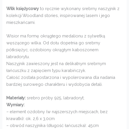
Wilk księżycowy
to ręcznie wykonany srebrny naszyjnik z
kolekcji Woodland stories, inspirowanej lasem i jego
mieszkańcami.
Wisior ma formę okrągłego medalionu z sylwetką
węszącego wilka. Od dołu dopełnia go srebrny
półksiężyc, ozdobiony okrągłym kaboszonem
labradorytu.
Naszyjnik zawieszony jest na delikatnym srebrnym
łańcuszku z zapięciem typu karabińczyk.
Całość została postarzona i wypolerowana dla nadania
bardziej surowego charakteru i wydobycia detali.
Materiały:
srebro próby 925, labradoryt;
Wymiary:
– element ozdobny (w najszerszych miejscach, bez
krawatki): ok. 2,6 x 3,0cm
– obwód naszyjnika (długość łańcuszka): 45cm