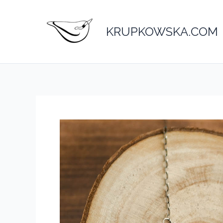
Przejdź
do
KRUPKOWSKA.COM
treści