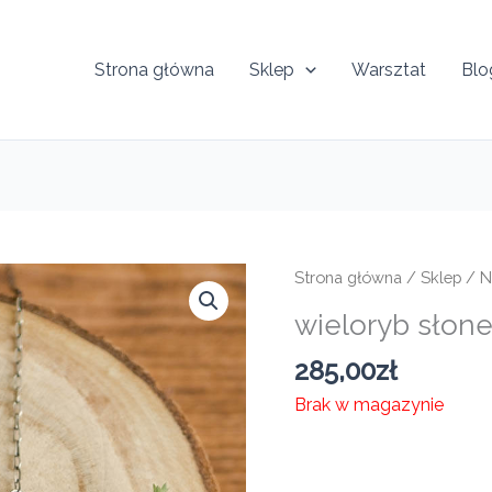
Strona główna
Sklep
Warsztat
Blo
Strona główna
/
Sklep
/
N
wieloryb słon
285,00
zł
Brak w magazynie