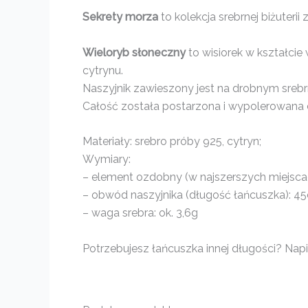
Sekrety morza
to kolekcja srebrnej biżute
Wieloryb słoneczny
to wisiorek w kształci
cytrynu.
Naszyjnik zawieszony jest na drobnym sreb
Całość została postarzona i wypolerowana d
Materiały: srebro próby 925, cytryn;
Wymiary:
– element ozdobny (w najszerszych miejscach
– obwód naszyjnika (długość łańcuszka): 45
– waga srebra: ok. 3,6g
Potrzebujesz łańcuszka innej długości? Napis