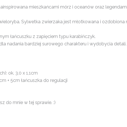
rii zainspirowana mieszkańcami mórz i oceanów oraz legenda
e wieloryba. Sylwetka zwierzaka jest młotkowana i ozdobio
rnym łańcuszku z zapięciem typu karabińczyk.
la nadania bardziej surowego charakteru i wydobycia detali.
): ok. 3,0 x 1,1cm
cm + 5cm łańcuszka do regulacji
z do mnie w tej sprawie. :)