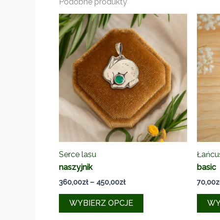
Podobne produkty
Serce lasu
Łańcu
naszyjnik
basic
Zakres
360,00
zł
–
450,00
zł
70,00
z
cen:
Ten
od
WYBIERZ OPCJE
WY
360,00zł
produkt
do