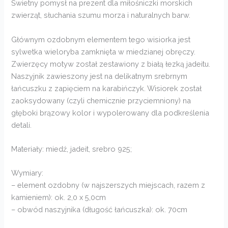
Świetny pomysł na prezent dla miłośniczki morskich
zwierząt, słuchania szumu morza i naturalnych barw.
Głównym ozdobnym elementem tego wisiorka jest
sylwetka wieloryba zamknięta w miedzianej obręczy.
Zwierzęcy motyw został zestawiony z białą łezką jadeitu.
Naszyjnik zawieszony jest na delikatnym srebrnym
łańcuszku z zapięciem na karabińczyk. Wisiorek został
zaoksydowany (czyli chemicznie przyciemniony) na
głęboki brązowy kolor i wypolerowany dla podkreślenia
detali.
Materiały: miedź, jadeit, srebro 925;
Wymiary:
– element ozdobny (w najszerszych miejscach, razem z
kamieniem): ok. 2,0 x 5,0cm
– obwód naszyjnika (długość łańcuszka): ok. 70cm