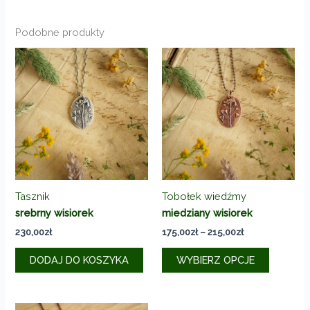
Podobne produkty
Tasznik
Tobołek wiedźmy
srebrny wisiorek
miedziany wisiorek
Zakres
230,00
zł
175,00
zł
–
215,00
zł
cen:
Ten
od
DODAJ DO KOSZYKA
WYBIERZ OPCJE
produkt
175,00zł
do
ma
215,00zł
wiele