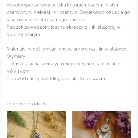
niskotemperaturową w kilku kolorach: szarym, białym,
czerwonym, niebieskim i czarnym. Dodatkowo ozdabia go
fasetowana kropla czarnego onyksu.
Ptaszek zawieszony jest na obręczy z linki stalowej w
kolorze szarym.
Materiały: miedź, emalia, onyks, srebro 925, linka stalowa;
Wymiary:
– ptaszek (w najszerszych miejscach, bez kamienia): ok.
5,6 x 1,5cm
– obwód naszyjnika (długość linki) to ok. 44cm.
Podobne produkty