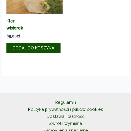
produkt
Klon
wisiorek
85,00
zł
DODAJ DO KOSZYKA
Regulamin
Polityka prywatności i plików cookies
Dostawa i płatność
Zwrot i wymiana
Zamówienia specjalne