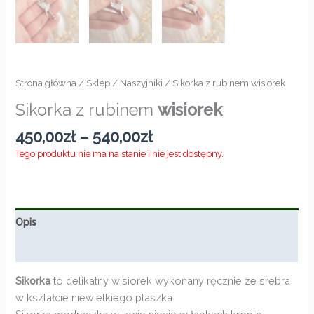
Strona główna
/
Sklep
/
Naszyjniki
/ Sikorka z rubinem wisiorek
Sikorka z rubinem
wisiorek
Zakres
450,00
zł
–
540,00
zł
cen:
Tego produktu nie ma na stanie i nie jest dostępny.
od
450,00zł
do
540,00zł
Opis
Informacje dodatkowe
Sikorka
to delikatny wisiorek wykonany ręcznie ze srebra
w kształcie niewielkiego ptaszka.