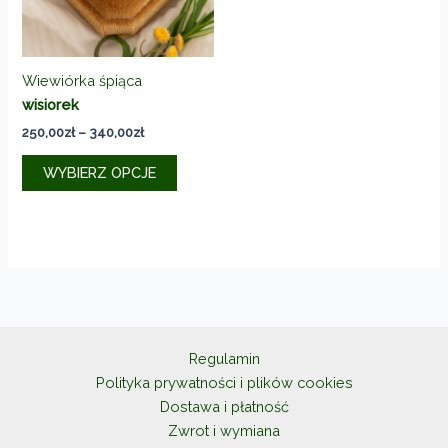
Wiewiórka śpiąca
wisiorek
Zakres
250,00
zł
–
340,00
zł
cen:
Ten
od
WYBIERZ OPCJE
produkt
250,00zł
do
ma
340,00zł
wiele
wariantów.
Opcje
można
wybrać
na
Regulamin
stronie
Polityka prywatności i plików cookies
produktu
Dostawa i płatność
Zwrot i wymiana