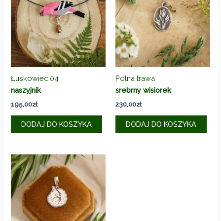
Łuskowiec 04
Polna trawa
naszyjnik
srebrny wisiorek
195,00
zł
230,00
zł
DODAJ DO KOSZYKA
DODAJ DO KOSZYKA