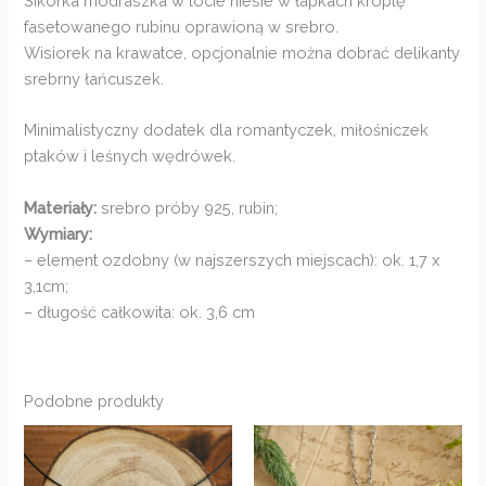
Sikorka modraszka w locie niesie w łapkach kroplę
fasetowanego rubinu oprawioną w srebro.
Wisiorek na krawatce, opcjonalnie można dobrać delikanty
srebrny łańcuszek.
Minimalistyczny dodatek dla romantyczek, miłośniczek
ptaków i leśnych wędrówek.
Materiały:
srebro próby 925, rubin;
Wymiary:
– element ozdobny (w najszerszych miejscach): ok. 1,7 x
3,1cm;
– długość całkowita: ok. 3,6 cm
Podobne produkty