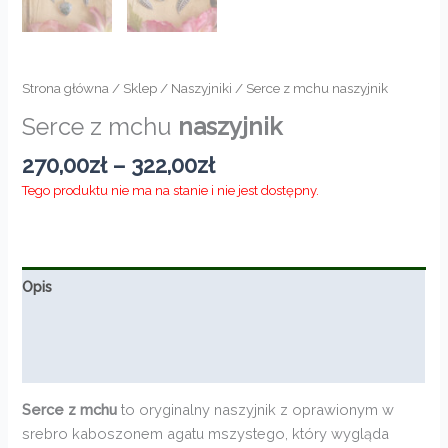
Strona główna
/
Sklep
/
Naszyjniki
/ Serce z mchu naszyjnik
Serce z mchu
naszyjnik
Zakres
270,00
zł
–
322,00
zł
cen:
Tego produktu nie ma na stanie i nie jest dostępny.
od
270,00zł
do
322,00zł
Opis
Informacje dodatkowe
Opinie (0)
Serce z mchu
to oryginalny naszyjnik z oprawionym w
srebro kaboszonem agatu mszystego, który wygląda