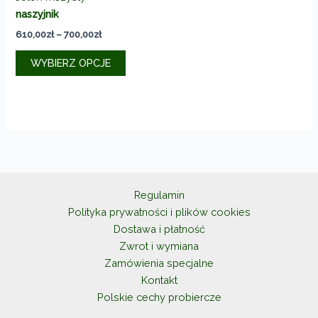
naszyjnik
Zakres
610,00
zł
–
700,00
zł
cen:
Ten
od
WYBIERZ OPCJE
produkt
610,00zł
do
ma
700,00zł
wiele
wariantów.
Opcje
można
wybrać
na
Regulamin
stronie
Polityka prywatności i plików cookies
produktu
Dostawa i płatność
Zwrot i wymiana
Zamówienia specjalne
Kontakt
Polskie cechy probiercze