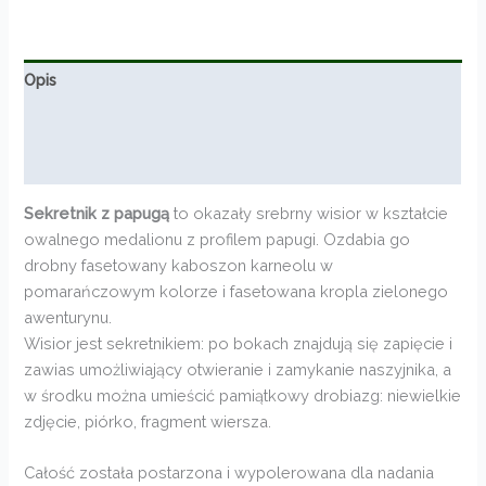
Opis
Informacje dodatkowe
Opinie (0)
Sekretnik z papugą
to okazały srebrny wisior w kształcie
owalnego medalionu z profilem papugi. Ozdabia go
drobny fasetowany kaboszon karneolu w
pomarańczowym kolorze i fasetowana kropla zielonego
awenturynu.
Wisior jest sekretnikiem: po bokach znajdują się zapięcie i
zawias umożliwiający otwieranie i zamykanie naszyjnika, a
w środku można umieścić pamiątkowy drobiazg: niewielkie
zdjęcie, piórko, fragment wiersza.
Całość została postarzona i wypolerowana dla nadania