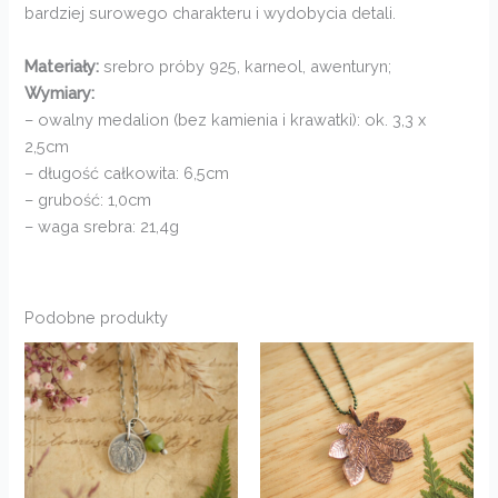
bardziej surowego charakteru i wydobycia detali.
Materiały:
srebro próby 925, karneol, awenturyn;
Wymiary:
– owalny medalion (bez kamienia i krawatki): ok. 3,3 x
2,5cm
– długość całkowita: 6,5cm
– grubość: 1,0cm
– waga srebra: 21,4g
Podobne produkty