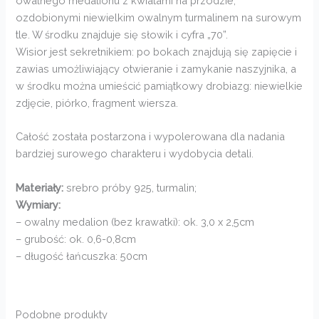
owalnego medalionu z kwiatami na przodzie,
ozdobionymi niewielkim owalnym turmalinem na surowym
tle. W środku znajduje się słowik i cyfra „70”.
Wisior jest sekretnikiem: po bokach znajdują się zapięcie i
zawias umożliwiający otwieranie i zamykanie naszyjnika, a
w środku można umieścić pamiątkowy drobiazg: niewielkie
zdjęcie, piórko, fragment wiersza.
Całość została postarzona i wypolerowana dla nadania
bardziej surowego charakteru i wydobycia detali.
Materiały:
srebro próby 925, turmalin;
Wymiary:
– owalny medalion (bez krawatki): ok. 3,0 x 2,5cm
– grubość: ok. 0,6-0,8cm
– długość łańcuszka: 50cm
Podobne produkty