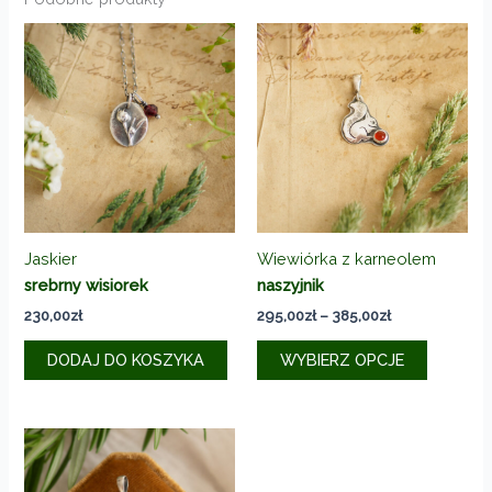
Jaskier
Wiewiórka z karneolem
srebrny wisiorek
naszyjnik
Zakres
230,00
zł
295,00
zł
–
385,00
zł
cen:
Ten
od
DODAJ DO KOSZYKA
WYBIERZ OPCJE
produkt
295,00zł
do
ma
385,00zł
wiele
wariantó
Opcje