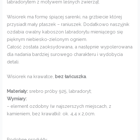
labradorytem z motywem leśnych zwierząt.
Wisiorek ma formę śpiącej sarenki, na grzbiecie której
przysiadł mały ptaszek – raniuszek. Dodatkowo naszyjnik
ozdabia owalny kaboszon labradorytu mieniącego się
pięknym niebiesko-zielonym ogniem.
Całość została zaoksydowana, a następnie wypolerowana
dla nadania bardziej surowego charakteru i wydobycia
detali.
Wisiorek na krawatce,
bez łańcuszka
.
Materiały:
srebro próby 925, labradoryt;
Wymiary:
– element ozdobny (w najszerszych miejscach, z
kamieniem, bez krawatki): ok. 4,4 x 2,0cm.
Podobne produkty