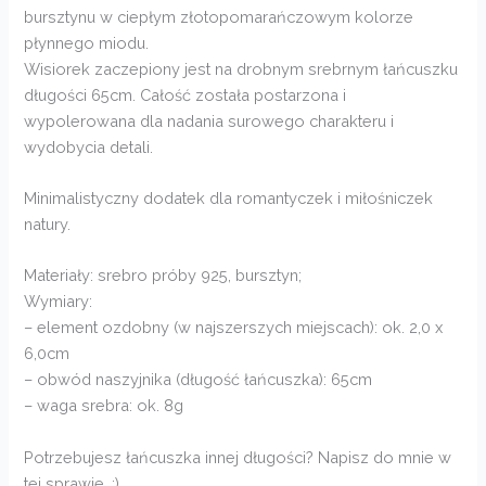
bursztynu w ciepłym złotopomarańczowym kolorze
płynnego miodu.
Wisiorek zaczepiony jest na drobnym srebrnym łańcuszku
długości 65cm. Całość została postarzona i
wypolerowana dla nadania surowego charakteru i
wydobycia detali.
Minimalistyczny dodatek dla romantyczek i miłośniczek
natury.
Materiały: srebro próby 925, bursztyn;
Wymiary:
– element ozdobny (w najszerszych miejscach): ok. 2,0 x
6,0cm
– obwód naszyjnika (długość łańcuszka): 65cm
– waga srebra: ok. 8g
Potrzebujesz łańcuszka innej długości? Napisz do mnie w
tej sprawie. :)