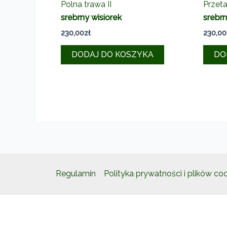
Polna trawa II
Przeta
srebrny wisiorek
srebrn
230,00
zł
230,00
DODAJ DO KOSZYKA
DO
Regulamin
Polityka prywatności i plików co