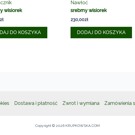
cznik
Nawłoć
y wisiorek
srebrny wisiorek
zł
230,00
zł
DAJ DO KOSZYKA
DODAJ DO KOSZYKA
okies
Dostawa i płatność
Zwrot i wymiana
Zamówienia s
Copyright © 2026 KRUPKOWSKA.COM