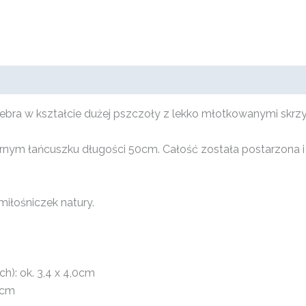
srebra w kształcie dużej pszczoły z lekko młotkowanymi sk
ebrnym łańcuszku długości 50cm. Całość została postarzona
miłośniczek natury.
h): ok. 3,4 x 4,0cm
0cm