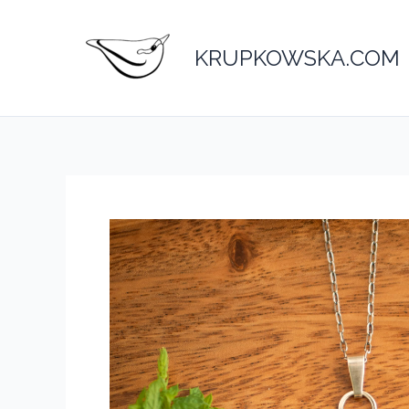
Przejdź
do
KRUPKOWSKA.COM
treści