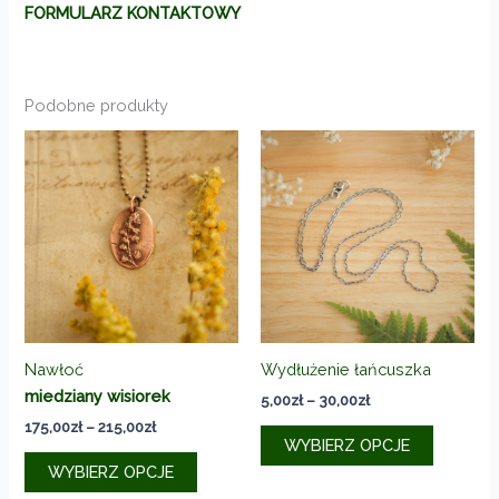
FORMULARZ KONTAKTOWY
Podobne produkty
Nawłoć
Wydłużenie łańcuszka
miedziany wisiorek
Zakres
5,00
zł
–
30,00
zł
cen:
Zakres
175,00
zł
–
215,00
zł
Ten
od
WYBIERZ OPCJE
cen:
Ten
produkt
5,00zł
od
WYBIERZ OPCJE
do
produkt
ma
175,00zł
30,00zł