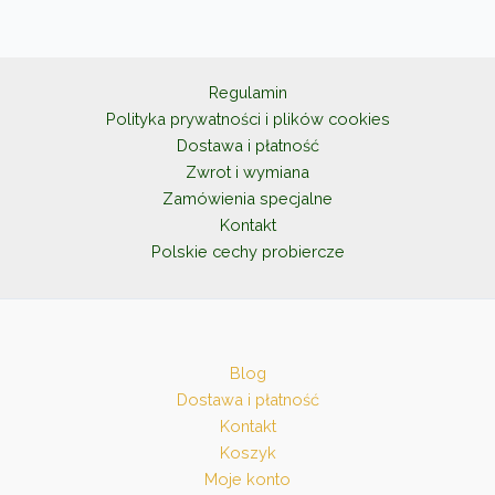
Opcje
można
wybrać
na
Regulamin
stronie
Polityka prywatności i plików cookies
produktu
Dostawa i płatność
Zwrot i wymiana
Zamówienia specjalne
Kontakt
Polskie cechy probiercze
Blog
Dostawa i płatność
Kontakt
Koszyk
Moje konto