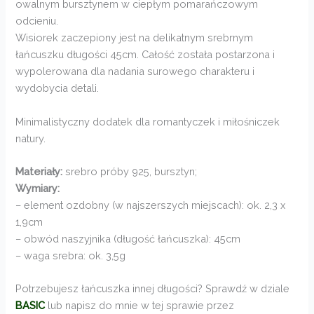
owalnym bursztynem w ciepłym pomarańczowym
odcieniu.
Wisiorek zaczepiony jest na delikatnym srebrnym
łańcuszku długości 45cm. Całość została postarzona i
wypolerowana dla nadania surowego charakteru i
wydobycia detali.
Minimalistyczny dodatek dla romantyczek i miłośniczek
natury.
Materiały:
srebro próby 925, bursztyn;
Wymiary:
– element ozdobny (w najszerszych miejscach): ok. 2,3 x
1,9cm
– obwód naszyjnika (długość łańcuszka): 45cm
– waga srebra: ok. 3,5g
Potrzebujesz łańcuszka innej długości? Sprawdź w dziale
BASIC
lub napisz do mnie w tej sprawie przez