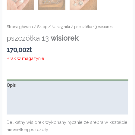
Strona główna
/
Sklep
/
Naszyjniki
/ pszczółka 13 wisiorek
pszczółka 13
wisiorek
170,00
zł
Brak w magazynie
Opis
Informacje dodatkowe
Opinie (0)
Delikatny wisiorek wykonany ręcznie ze srebra w kształcie
niewielkiej pszczoły.