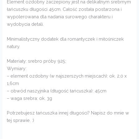
Element ozdobny zaczepiony jest na delikatnym srebrnym
łańcuszku długości 45cm. Całość została postarzona i
wypolerowana dla nadania surowego charakteru i
wydobycia detali.
Minimalistyczny dodatek dla romantyczek i miłośniczek
natury.
Materiały: srebro próby 925;
Wymiary:
– element ozdobny (w najszerszych miejscach): ok. 2,0 x
1,6cm
– obwód naszyjnika (długość łańcuszka): 45cm
– waga srebra: ok. 3g
Potrzebujesz łańcuszka innej długości? Napisz do mnie w
tej sprawie. :)