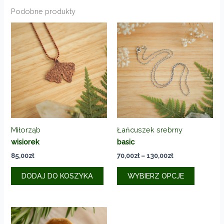
Podobne produkty
Miłorząb
Łańcuszek srebrny
wisiorek
basic
Zakres
85,00
zł
70,00
zł
–
130,00
zł
cen:
Ten
od
DODAJ DO KOSZYKA
WYBIERZ OPCJE
produkt
70,00zł
do
ma
130,00zł
wiele
wariantó