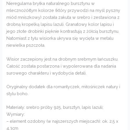
Nieregularna bryłka naturalnego bursztynu w
mlecznożółtym kolorze (który przywodzi na myśl pyszny
miód mniszkowy) została zakuta w srebro i zestawiona z
drobną kropelką lapisu lazuli. Granatowy kolor lapisu i
jego złote drobinki pięknie kontrastują z żółcią bursztynu.
Natomiast z tyłu wisiorka ukrywa się wycięta w metalu
niewielka pszczoła.
Wisior zaczepiony jest na drobnym srebrnym łańcuszku.
Całość została postarzona i wypolerowana dla nadania
surowego charakteru i wydobycia detali.
Oryginalny dodatek dla romantyczek, miłośniczek natury i
stylu boho.
Materiały: srebro próby 925, bursztyn, lapis lazuli;
Wymiary:
– element ozdobny (w najszerszych miejscach): ok. 2,5 x
4,3cm