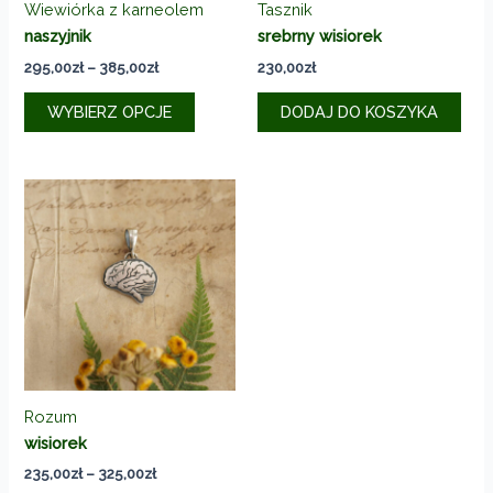
Wiewiórka z karneolem
Tasznik
naszyjnik
srebrny wisiorek
Zakres
295,00
zł
–
385,00
zł
230,00
zł
cen:
Ten
od
WYBIERZ OPCJE
DODAJ DO KOSZYKA
produkt
295,00zł
do
ma
385,00zł
wiele
wariantów.
Opcje
można
wybrać
na
stronie
produktu
Rozum
wisiorek
Zakres
235,00
zł
–
325,00
zł
cen: