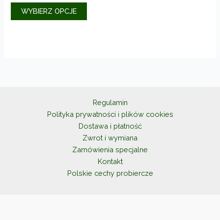
Ten
od
WYBIERZ OPCJE
produkt
235,00zł
do
ma
325,00zł
wiele
wariantów.
Opcje
można
wybrać
na
Regulamin
stronie
Polityka prywatności i plików cookies
produktu
Dostawa i płatność
Zwrot i wymiana
Zamówienia specjalne
Kontakt
Polskie cechy probiercze