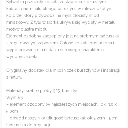
Sylwetka pszczoły została zestawiona z okazałym
kaboszonem naturalnego bursztynu w mlecznożółtym
kolorze, który przywodzi na myśl złocisty miód
mniszkowy. Z tyłu wisiorka ukrywa się wycięty w metalu
motyw plastra miodu.
Element ozdobny zaczepiony jest na srebrnym łańcuszku
z regulowanym zapięciem. Całość została postarzona i
wypolerowana dla nadania surowego charakteru i
wydobycia detali.
Oryginalny dodatek dla miłośniczek bursztynów i inspiracji
z natury.
Materiały: srebro próby 925, bursztyn;
Wymiary:
– element ozdobny (w najszerszych miejscach): ok. 3,0 x
5,0cm
– obwód naszyjnika (długość łańcuszka): ok. 52cm + 5cm
łańcuszka do regulacji