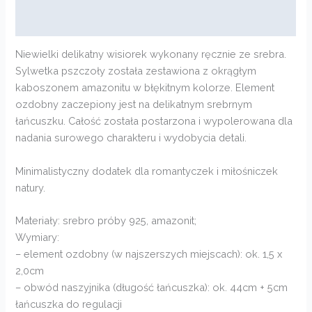
Opinie (0)
Niewielki delikatny wisiorek wykonany ręcznie ze srebra.
Sylwetka pszczoły została zestawiona z okrągłym
kaboszonem amazonitu w błękitnym kolorze. Element
ozdobny zaczepiony jest na delikatnym srebrnym
łańcuszku. Całość została postarzona i wypolerowana dla
nadania surowego charakteru i wydobycia detali.
Minimalistyczny dodatek dla romantyczek i miłośniczek
natury.
Materiały: srebro próby 925, amazonit;
Wymiary:
– element ozdobny (w najszerszych miejscach): ok. 1,5 x
2,0cm
– obwód naszyjnika (długość łańcuszka): ok. 44cm + 5cm
łańcuszka do regulacji