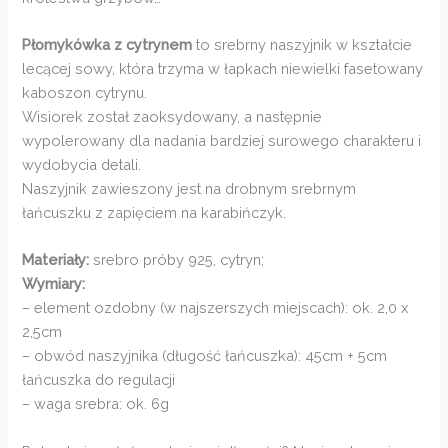
Płomykówka z cytrynem
to srebrny naszyjnik w kształcie
lecącej sowy, która trzyma w łapkach niewielki fasetowany
kaboszon cytrynu.
Wisiorek został zaoksydowany, a następnie
wypolerowany dla nadania bardziej surowego charakteru i
wydobycia detali.
Naszyjnik zawieszony jest na drobnym srebrnym
łańcuszku z zapięciem na karabińczyk.
Materiały:
srebro próby 925, cytryn;
Wymiary:
– element ozdobny (w najszerszych miejscach): ok. 2,0 x
2,5cm
– obwód naszyjnika (długość łańcuszka): 45cm + 5cm
łańcuszka do regulacji
– waga srebra: ok. 6g