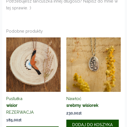
Potrzebujesz łańcuszka innej długości? Napisz do mnie w
tej sprawie. :)
Podobne produkty
Pustułka
Nawłoć
wisior
srebrny wisiorek
REZERWACJA
230,00
zł
185,00
zł
DODAJ DO KOSZYKA