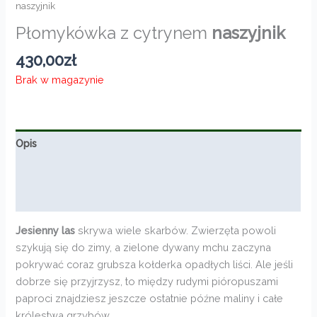
naszyjnik
Płomykówka z cytrynem
naszyjnik
430,00
zł
Brak w magazynie
Opis
Informacje dodatkowe
Opinie (0)
Jesienny las
skrywa wiele skarbów. Zwierzęta powoli
szykują się do zimy, a zielone dywany mchu zaczyna
pokrywać coraz grubsza kołderka opadłych liści. Ale jeśli
dobrze się przyjrzysz, to między rudymi pióropuszami
paproci znajdziesz jeszcze ostatnie późne maliny i całe
królestwa grzybów…