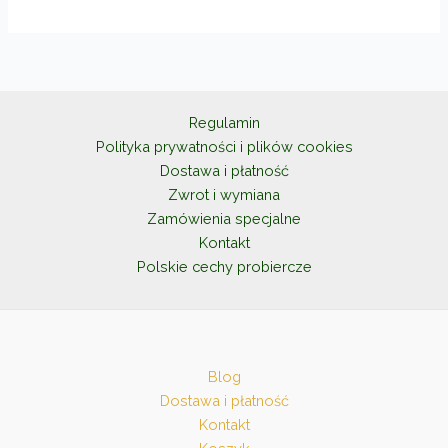
wariantów.
Opcje
można
wybrać
na
Regulamin
stronie
Polityka prywatności i plików cookies
produktu
Dostawa i płatność
Zwrot i wymiana
Zamówienia specjalne
Kontakt
Polskie cechy probiercze
Blog
Dostawa i płatność
Kontakt