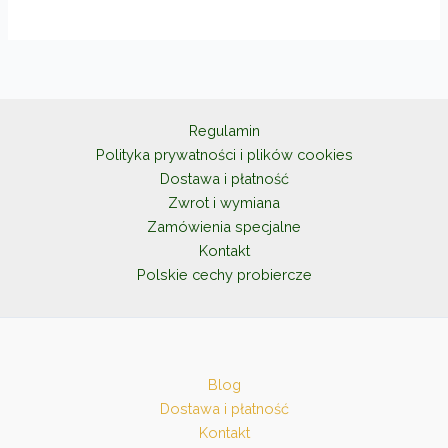
wiele
wariantów.
Opcje
można
wybrać
na
Regulamin
stronie
Polityka prywatności i plików cookies
produktu
Dostawa i płatność
Zwrot i wymiana
Zamówienia specjalne
Kontakt
Polskie cechy probiercze
Blog
Dostawa i płatność
Kontakt