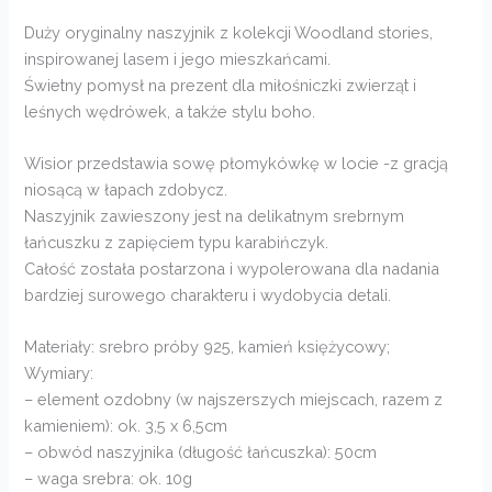
Duży oryginalny naszyjnik z kolekcji Woodland stories,
inspirowanej lasem i jego mieszkańcami.
Świetny pomysł na prezent dla miłośniczki zwierząt i
leśnych wędrówek, a także stylu boho.
Wisior przedstawia sowę płomykówkę w locie -z gracją
niosącą w łapach zdobycz.
Naszyjnik zawieszony jest na delikatnym srebrnym
łańcuszku z zapięciem typu karabińczyk.
Całość została postarzona i wypolerowana dla nadania
bardziej surowego charakteru i wydobycia detali.
Materiały: srebro próby 925, kamień księżycowy;
Wymiary:
– element ozdobny (w najszerszych miejscach, razem z
kamieniem): ok. 3,5 x 6,5cm
– obwód naszyjnika (długość łańcuszka): 50cm
– waga srebra: ok. 10g