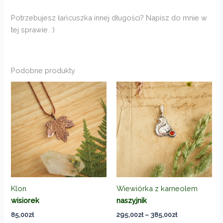
Potrzebujesz łańcuszka innej długości? Napisz do mnie w
tej sprawie. :)
Podobne produkty
Klon
Wiewiórka z karneolem
wisiorek
naszyjnik
Zakres
85,00
zł
295,00
zł
–
385,00
zł
cen: