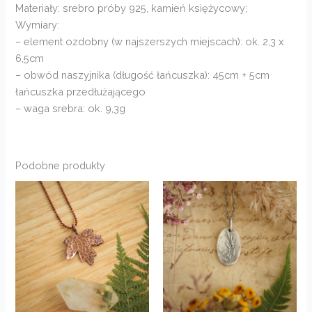
Materiały: srebro próby 925, kamień księżycowy;
Wymiary:
– element ozdobny (w najszerszych miejscach): ok. 2,3 x
6,5cm
– obwód naszyjnika (długość łańcuszka): 45cm + 5cm
łańcuszka przedłużającego
– waga srebra: ok. 9,3g
Podobne produkty