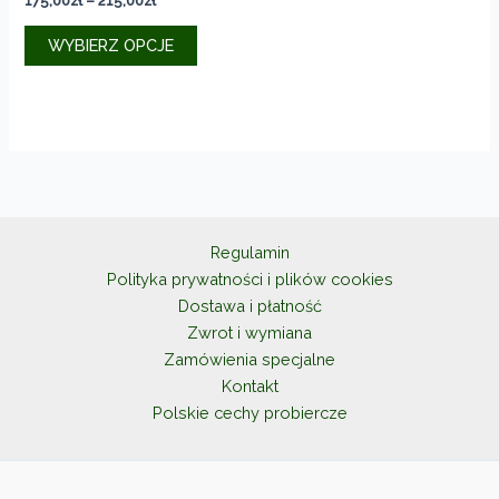
175,00
zł
–
215,00
zł
cen:
Ten
od
WYBIERZ OPCJE
produkt
175,00zł
do
ma
215,00zł
wiele
wariantów.
Opcje
można
wybrać
na
Regulamin
stronie
Polityka prywatności i plików cookies
produktu
Dostawa i płatność
Zwrot i wymiana
Zamówienia specjalne
Kontakt
Polskie cechy probiercze