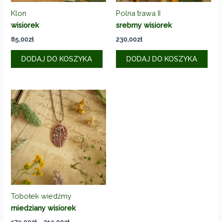
Klon
Polna trawa II
wisiorek
srebrny wisiorek
85,00
zł
230,00
zł
DODAJ DO KOSZYKA
DODAJ DO KOSZYKA
Tobołek wiedźmy
miedziany wisiorek
Zakres