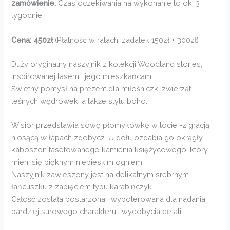
zamówienie.
Czas oczekiwania na wykonanie to ok. 3
tygodnie.
Cena: 450zł
(Płatność w ratach: zadatek 150zł + 300zł)
Duży oryginalny naszyjnik z kolekcji Woodland stories,
inspirowanej lasem i jego mieszkańcami.
Świetny pomysł na prezent dla miłośniczki zwierząt i
leśnych wędrówek, a także stylu boho.
Wisior przedstawia sowę płomykówkę w locie -z gracją
niosącą w łapach zdobycz. U dołu ozdabia go okrągły
kaboszon fasetowanego kamienia księżycowego, który
mieni się pięknym niebieskim ogniem.
Naszyjnik zawieszony jest na delikatnym srebrnym
łańcuszku z zapięciem typu karabińczyk.
Całość została postarzona i wypolerowana dla nadania
bardziej surowego charakteru i wydobycia detali.