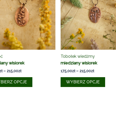
oć
Tobołek wiedźmy
any wisiorek
miedziany wisiorek
Zakres
Zakres
zł
–
215,00
zł
175,00
zł
–
215,00
zł
cen:
cen:
Ten
Ten
od
od
BIERZ OPCJE
WYBIERZ OPCJE
175,00zł
175,00zł
produkt
produ
do
do
ma
ma
215,00zł
215,00zł
wiele
wiele
wariantów.
waria
Opcje
Opcj