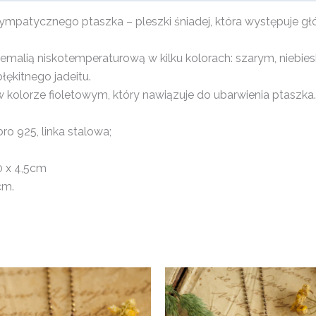
 sympatycznego ptaszka – pleszki śniadej, która występuje g
emalią niskotemperaturową w kilku kolorach: szarym, niebies
ękitnego jadeitu.
 w kolorze fioletowym, który nawiązuje do ubarwienia ptaszka.
bro 925, linka stalowa;
0 x 4,5cm
cm.