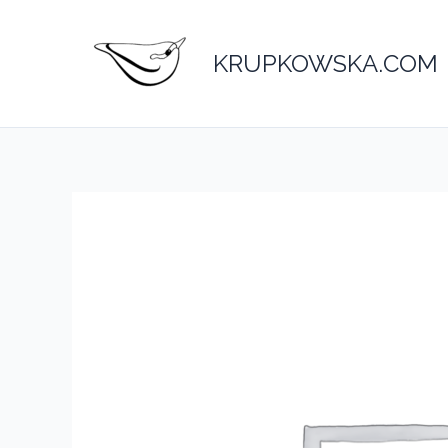
Przejdź
do
KRUPKOWSKA.COM
treści