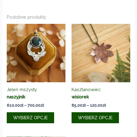
Podobne produkty
Jeleń mszysty
Kasztanowiec
naszyjnik
wisiorek
Zakres
Zakres
610,00
zł
–
700,00
zł
85,00
zł
–
120,00
zł
cen:
cen:
Ten
Ten
od
od
WYBIERZ OPCJE
WYBIERZ OPCJE
produkt
produkt
610,00zł
85,00zł
do
do
ma
ma
700,00zł
120,00zł
wiele
wiele