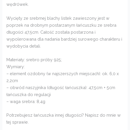
wędrówek.
Wycięty ze srebrnej blachy listek zawieszony jest w
poprzek na drobnym postarzanym łańcuszku ze srebra
długości 47,5cm. Całość została postarzona i
wypolerowana dla nadania bardziej surowego charakteru i
wydobycia detali.
Materiały: srebro próby 925;
Wymiary:
– element ozdobny (w najszerszych miejscach): ok. 6,0 x
2,2cm
– obwód naszyjnika (długość łańcuszka): 47,5cm + 5cm
łańcuszka do regulacji
– waga srebra: 8,4g
Potrzebujesz łańcuszka innej długości? Napisz do mnie w
tej sprawie.