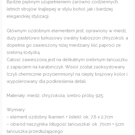
Będzie pięknym uzupełnieniem zarówno codziennych,
letnich strojów (najlepiej w stylu boho), jak i bardziej
eleganckiej stylizacji.
Głównym ozdobnym elementem jest, oprawiony w miedź,
duży pastelowo turkusowy owalny kaboszon chryzokoli, a
dopełnia go zawieszony niżej miedziany liść paproci ze
srebrną łodyżką.
Całość zawieszona jest na delikatnym srebrnym łańcuszku
z zapięciem na karabińczyk. Wisior został zaoksydowany
(czyli chemicznie przyciemniony) na ciepły brązowy kolor i
wypolerowany dla podkreślenia detali.
Materiały: miedź, chryzokola, srebro próby 925;
Wymiary:
– element ozdobny (kamień + listek): ok. 7,6 x 2,7cm
– obwód naszyjnika (długość łańcuszka): ok. 70cm + 5cm
łańcuszka przedłużającego