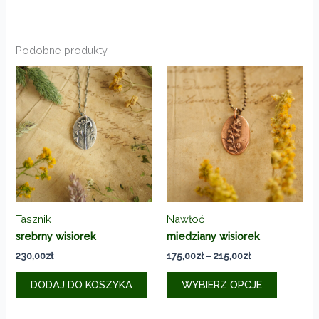
Podobne produkty
Tasznik
Nawłoć
srebrny wisiorek
miedziany wisiorek
Zakres
230,00
zł
175,00
zł
–
215,00
zł
cen:
Ten
od
DODAJ DO KOSZYKA
WYBIERZ OPCJE
produkt
175,00zł
do
ma
215,00zł