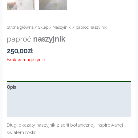
Strona główna
/
Sklep
/
Naszyjniki
/ paproć naszyjnik
paproć
naszyjnik
250,00
zł
Brak w magazynie
Opis
Informacje dodatkowe
Opinie (0)
Długi okazały naszyjnik z serii botanicznej, inspirowanej
światem roślin.