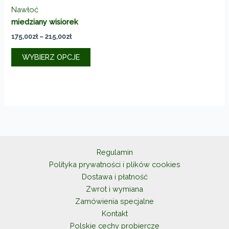
Nawłoć
miedziany wisiorek
Zakres
175,00
zł
–
215,00
zł
cen:
Ten
od
WYBIERZ OPCJE
produkt
175,00zł
do
ma
215,00zł
wiele
wariantów.
Opcje
można
wybrać
na
Regulamin
stronie
Polityka prywatności i plików cookies
produktu
Dostawa i płatność
Zwrot i wymiana
Zamówienia specjalne
Kontakt
Polskie cechy probiercze