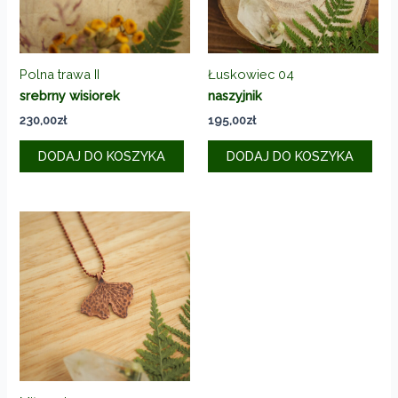
Polna trawa II
Łuskowiec 04
srebrny wisiorek
naszyjnik
230,00
zł
195,00
zł
DODAJ DO KOSZYKA
DODAJ DO KOSZYKA