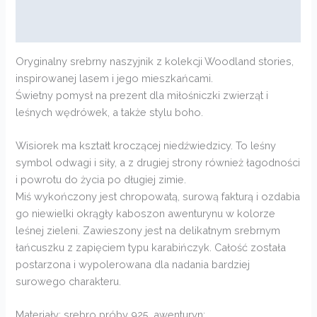
Informacje dodatkowe
Opinie (0)
Oryginalny srebrny naszyjnik z kolekcji Woodland stories,
inspirowanej lasem i jego mieszkańcami.
Świetny pomysł na prezent dla miłośniczki zwierząt i
leśnych wędrówek, a także stylu boho.
Wisiorek ma kształt kroczącej niedźwiedzicy. To leśny
symbol odwagi i siły, a z drugiej strony również łagodności
i powrotu do życia po długiej zimie.
Miś wykończony jest chropowatą, surową fakturą i ozdabia
go niewielki okrągły kaboszon awenturynu w kolorze
leśnej zieleni. Zawieszony jest na delikatnym srebrnym
łańcuszku z zapięciem typu karabińczyk. Całość została
postarzona i wypolerowana dla nadania bardziej
surowego charakteru.
Materiały: srebro próby 925, awenturyn;