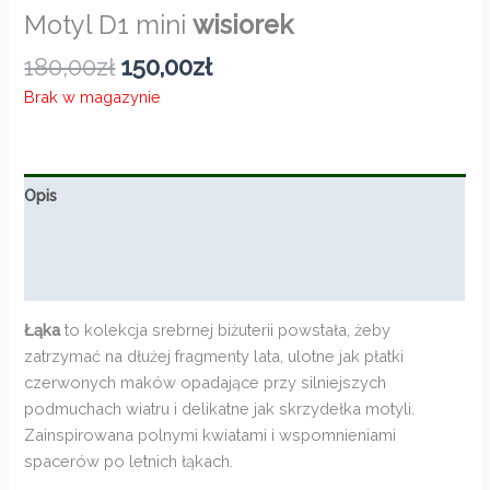
Motyl D1 mini
wisiorek
Pierwotna
Aktualna
180,00
zł
150,00
zł
cena
cena
Brak w magazynie
wynosiła:
wynosi:
180,00zł.
150,00zł.
Opis
Informacje dodatkowe
Opinie (0)
Łąka
to kolekcja srebrnej biżuterii powstała, żeby
zatrzymać na dłużej fragmenty lata, ulotne jak płatki
czerwonych maków opadające przy silniejszych
podmuchach wiatru i delikatne jak skrzydełka motyli.
Zainspirowana polnymi kwiatami i wspomnieniami
spacerów po letnich łąkach.