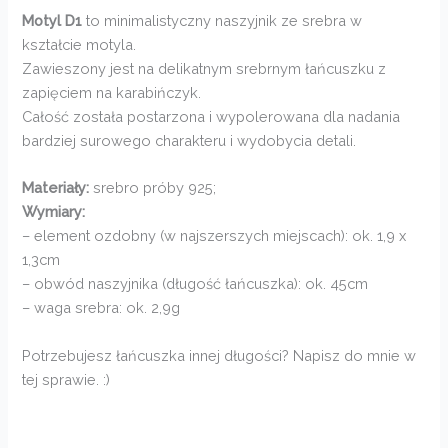
Motyl D1
to minimalistyczny naszyjnik ze srebra w
kształcie motyla.
Zawieszony jest na delikatnym srebrnym łańcuszku z
zapięciem na karabińczyk.
Całość została postarzona i wypolerowana dla nadania
bardziej surowego charakteru i wydobycia detali.
Materiały:
srebro próby 925;
Wymiary:
– element ozdobny (w najszerszych miejscach): ok. 1,9 x
1,3cm
– obwód naszyjnika (długość łańcuszka): ok. 45cm
– waga srebra: ok. 2,9g
Potrzebujesz łańcuszka innej długości? Napisz do mnie w
tej sprawie. :)