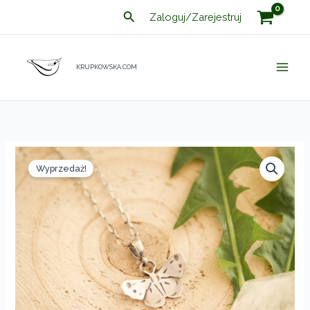
Przejdź
Szukaj
Zaloguj/Zarejestruj
do
treści
KRUPKOWSKA.COM
Wyprzedaż!