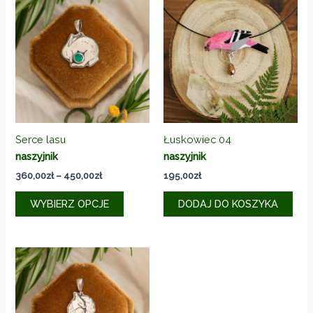
Serce lasu
Łuskowiec 04
naszyjnik
naszyjnik
Zakres
360,00
zł
–
450,00
zł
195,00
zł
cen:
Ten
od
WYBIERZ OPCJE
DODAJ DO KOSZYKA
produkt
360,00zł
do
ma
450,00zł
wiele
wariantów.
Opcje
można
wybrać