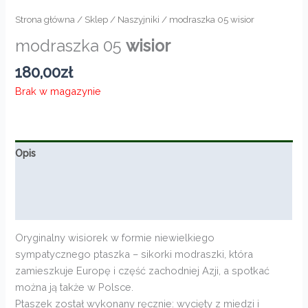
Strona główna
/
Sklep
/
Naszyjniki
/ modraszka 05 wisior
modraszka 05
wisior
180,00
zł
Brak w magazynie
Opis
Informacje dodatkowe
Opinie (0)
Oryginalny wisiorek w formie niewielkiego
sympatycznego ptaszka – sikorki modraszki, która
zamieszkuje Europę i część zachodniej Azji, a spotkać
można ją także w Polsce.
Ptaszek został wykonany ręcznie: wycięty z miedzi i