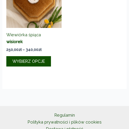
na
stronie
produktu
Wiewiórka śpiąca
wisiorek
Zakres
250,00
zł
–
340,00
zł
cen:
Ten
od
WYBIERZ OPCJE
produkt
250,00zł
do
ma
340,00zł
wiele
wariantów.
Opcje
można
wybrać
na
Regulamin
stronie
Polityka prywatności i plików cookies
produktu
Dostawa i płatność