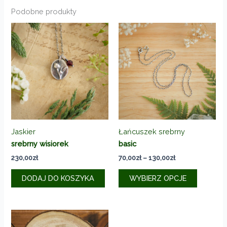
Podobne produkty
Jaskier
Łańcuszek srebrny
srebrny wisiorek
basic
Zakres
230,00
zł
70,00
zł
–
130,00
zł
cen:
Ten
od
DODAJ DO KOSZYKA
WYBIERZ OPCJE
produkt
70,00zł
do
ma
130,00zł
wiele
wariantó