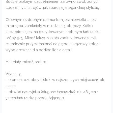
Będzie pięknym uzupełnieniem zarówno swobodnych
codziennych strojów, jak i bardziej eleganckiej stylizacji.
Głównym ozdobnym elementem jest niewielki listek
miłorzębu, zamknięty w miedzianej obręczy. Kółko
zaczepione jest na oksydowanym srebrnym łańcuszku
próby 925. Miedź także została zaoksydowana (czyli
chemicznie przyciemniona) na głęboki brązowy kolor i
wypolerowana dla podkreślenia detali.
Materiały: miedź, srebro;
Wymiary:
– element ozdobny (listek, w najszerszych miejscach): ok.
2,2cm
– obwód naszyjnika (długość łańcuszka): ok. 48,5cm +
5,0cm łańcuszka przedłużającego