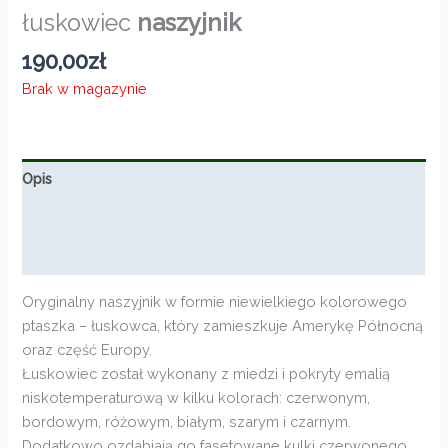
łuskowiec
naszyjnik
190,00
zł
Brak w magazynie
Opis
Informacje dodatkowe
Opinie (0)
Oryginalny naszyjnik w formie niewielkiego kolorowego
ptaszka – łuskowca, który zamieszkuje Amerykę Północną
oraz część Europy.
Łuskowiec został wykonany z miedzi i pokryty emalią
niskotemperaturową w kilku kolorach: czerwonym,
bordowym, różowym, białym, szarym i czarnym.
Dodatkowo ozdabiają go fasetowane kulki czerwonego