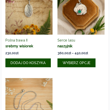
Polna trawa II
Serce lasu
srebrny wisiorek
naszyjnik
Zakres
230,00
zł
360,00
zł
–
450,00
zł
cen:
Ten
od
DODAJ DO KOSZYKA
WYBIERZ OPCJE
produkt
360,00zł
do
ma
450,00zł
wiele
wariantó
Opcje
można
wybrać
na