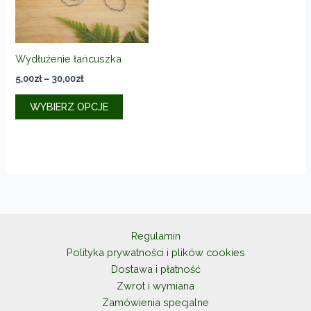
stronie
produkt
Wydłużenie łańcuszka
Zakres
5,00
zł
–
30,00
zł
cen:
Ten
od
WYBIERZ OPCJE
produkt
5,00zł
do
ma
30,00zł
wiele
wariantów.
Opcje
można
wybrać
na
Regulamin
stronie
Polityka prywatności i plików cookies
produktu
Dostawa i płatność
Zwrot i wymiana
Zamówienia specjalne