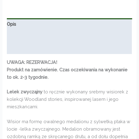
od
480,00zł
do
532,00zł
Opis
Informacje dodatkowe
Opinie (0)
UWAGA: REZERWACJA!
Produkt na zamówienie. Czas oczekiwania na wykonanie
to ok. 2-3 tygodnie.
Lelek zwyczajny
to ręcznie wykonany srebrny wisiorek z
kolekcji Woodland stories, inspirowanej lasem i jego
mieszkańcami.
Wisior ma formę owalnego medalionu z sylwetką ptaka w
locie -lelka zwyczajnego. Medalion obramowany jest
ozdobną ramką ze skręcanego drutu, a od dołu dopełnia