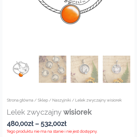
Strona główna
/
Sklep
/
Naszyjniki
/ Lelek zwyczajny wisiorek
Lelek zwyczajny
wisiorek
Zakres
480,00
zł
–
532,00
zł
cen:
Tego produktu nie ma na stanie i nie jest dostępny.