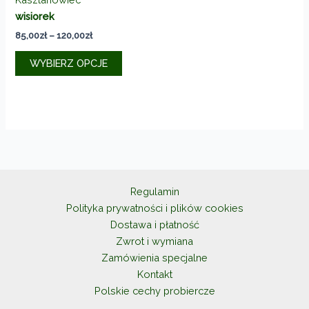
wisiorek
Zakres
85,00
zł
–
120,00
zł
cen:
Ten
od
WYBIERZ OPCJE
produkt
85,00zł
do
ma
120,00zł
wiele
wariantów.
Opcje
można
wybrać
na
Regulamin
stronie
Polityka prywatności i plików cookies
produktu
Dostawa i płatność
Zwrot i wymiana
Zamówienia specjalne
Kontakt
Polskie cechy probiercze