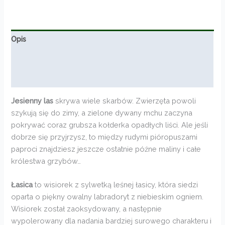
od
280,00zł
do
332,00zł
Opis
Informacje dodatkowe
Opinie (0)
Jesienny las
skrywa wiele skarbów. Zwierzęta powoli
szykują się do zimy, a zielone dywany mchu zaczyna
pokrywać coraz grubsza kołderka opadłych liści. Ale jeśli
dobrze się przyjrzysz, to między rudymi pióropuszami
paproci znajdziesz jeszcze ostatnie późne maliny i całe
królestwa grzybów…
Łasica
to wisiorek z sylwetką leśnej łasicy, która siedzi
oparta o piękny owalny labradoryt z niebieskim ogniem.
Wisiorek został zaoksydowany, a następnie
wypolerowany dla nadania bardziej surowego charakteru i