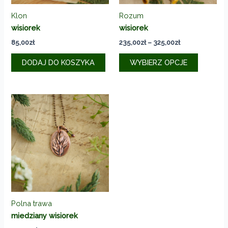
Klon
Rozum
wisiorek
wisiorek
Zakres
85,00
zł
235,00
zł
–
325,00
zł
cen:
Ten
od
DODAJ DO KOSZYKA
WYBIERZ OPCJE
produkt
235,00zł
do
ma
325,00zł
wiele
wariantó
Opcje
można
wybrać
na
stronie
produkt
Polna trawa
miedziany wisiorek