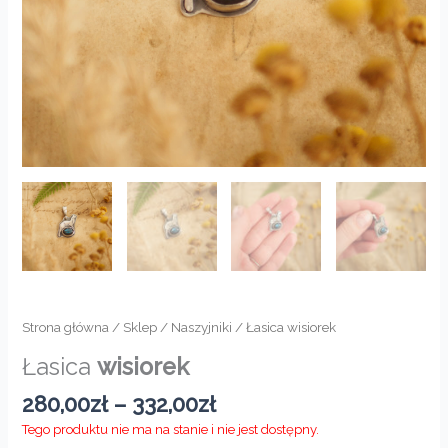
Strona główna
/
Sklep
/
Naszyjniki
/ Łasica wisiorek
Łasica
wisiorek
Zakres
280,00
zł
–
332,00
zł
cen:
Tego produktu nie ma na stanie i nie jest dostępny.