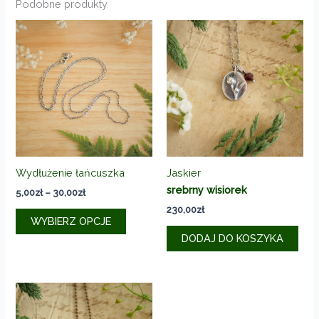
Podobne produkty
Wydłużenie łańcuszka
Jaskier
srebrny wisiorek
Zakres
5,00
zł
–
30,00
zł
cen:
230,00
zł
Ten
od
WYBIERZ OPCJE
produkt
5,00zł
DODAJ DO KOSZYKA
do
ma
30,00zł
wiele
wariantów.
Opcje
można