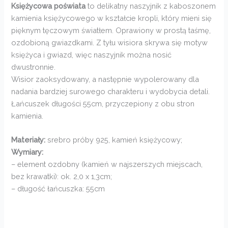
Księżycowa poświata
to delikatny naszyjnik z kaboszonem
kamienia księżycowego w kształcie kropli, który mieni się
pięknym tęczowym światłem. Oprawiony w prostą taśmę,
ozdobioną gwiazdkami. Z tyłu wisiora skrywa się motyw
księżyca i gwiazd, więc naszyjnik można nosić
dwustronnie.
Wisior zaoksydowany, a następnie wypolerowany dla
nadania bardziej surowego charakteru i wydobycia detali.
Łańcuszek długości 55cm, przyczepiony z obu stron
kamienia.
Materiały:
srebro próby 925, kamień księżycowy;
Wymiary:
– element ozdobny (kamień w najszerszych miejscach,
bez krawatki): ok. 2,0 x 1,3cm;
– długość łańcuszka: 55cm