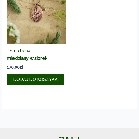
wybrać
na
stronie
produktu
Polna trawa
miedziany wisiorek
170,00
zł
DODAJ DO KOSZYKA
Regulamin