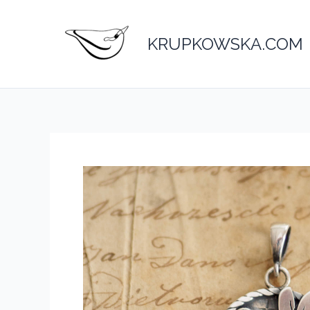
Przejdź
do
KRUPKOWSKA.COM
treści