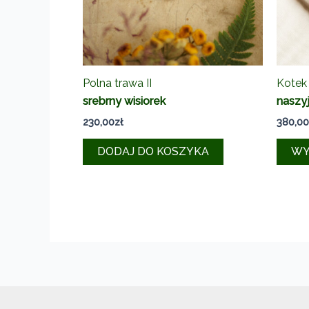
Polna trawa II
Kotek 
srebrny wisiorek
naszyj
230,00
zł
380,00
DODAJ DO KOSZYKA
WY