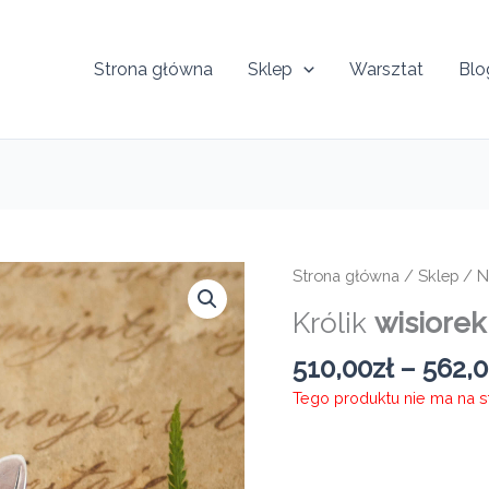
Strona główna
Sklep
Warsztat
Blo
Strona główna
/
Sklep
/
N
Królik
wisiorek
510,00
zł
–
562,
Tego produktu nie ma na sta