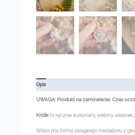
Opis
Informacje dodatkowe
Opinie (0)
UWAGA: Produkt na zamówienie. Czas oczeki
Królik
to ręcznie wykonany srebrny wisiorek z
Wisior ma formę okrągłego medalionu z głow