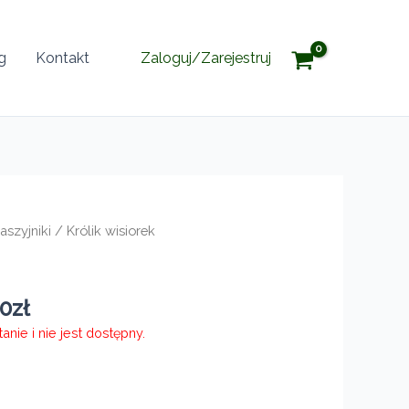
g
Kontakt
Zaloguj/Zarejestruj
aszyjniki
/ Królik wisiorek
Zakres
00
zł
cen:
nie i nie jest dostępny.
od
510,00zł
do