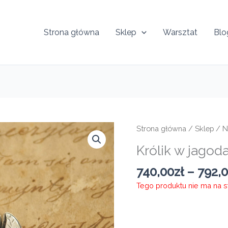
Strona główna
Sklep
Warsztat
Blo
Strona główna
/
Sklep
/
N
Królik w jago
740,00
zł
–
792,
Tego produktu nie ma na sta