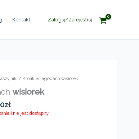
g
Kontakt
Zaloguj/Zarejestruj
aszyjniki
/ Królik w jagodach wisiorek
dach
wisiorek
Zakres
00
zł
cen:
nie i nie jest dostępny.
od
740,00zł
do