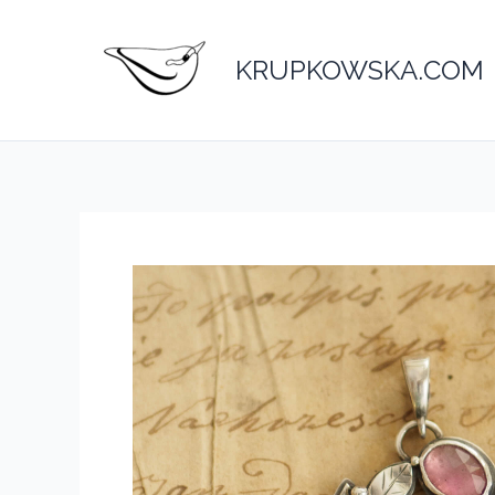
Przejdź
do
KRUPKOWSKA.COM
treści