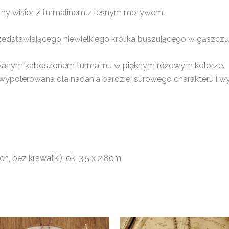
rny wisior z turmalinem z leśnym motywem.
edstawiającego niewielkiego królika buszującego w gąszczu 
wanym kaboszonem turmalinu w pięknym różowym kolorze.
ypolerowana dla nadania bardziej surowego charakteru i wy
, bez krawatki): ok. 3,5 x 2,8cm