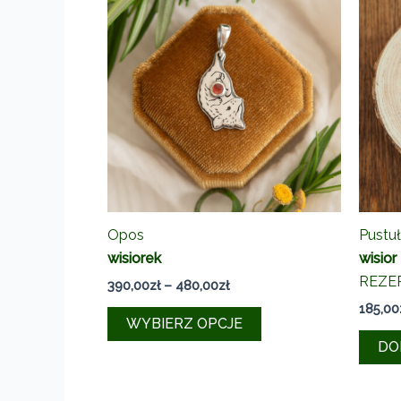
Opos
Pustu
wisiorek
wisior
REZE
Zakres
390,00
zł
–
480,00
zł
cen:
185,00
Ten
od
WYBIERZ OPCJE
390,00zł
produkt
DO
do
ma
480,00zł
wiele