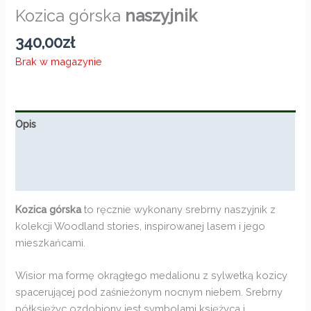
Kozica górska
naszyjnik
340,00
zł
Brak w magazynie
Opis
Informacje dodatkowe
Opinie (0)
Kozica górska
to ręcznie wykonany srebrny naszyjnik z
kolekcji Woodland stories, inspirowanej lasem i jego
mieszkańcami.
Wisior ma formę okrągłego medalionu z sylwetką kozicy
spacerującej pod zaśnieżonym nocnym niebem. Srebrny
półksiężyc ozdobiony jest symbolami księżyca i