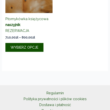
stronie
stronie
produktu
produkt
Płomykówka księżycowa
naszyjnik
REZERWACJA
Zakres
710,00
zł
–
800,00
zł
cen:
Ten
od
WYBIERZ OPCJE
produkt
710,00zł
do
ma
800,00zł
wiele
wariantów.
Opcje
można
wybrać
na
Regulamin
stronie
Polityka prywatności i plików cookies
produktu
Dostawa i płatność