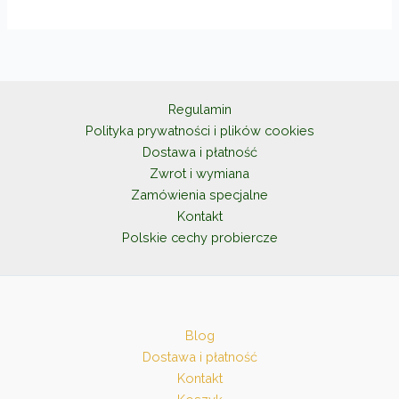
wariantów.
Opcje
można
wybrać
na
Regulamin
stronie
Polityka prywatności i plików cookies
produktu
Dostawa i płatność
Zwrot i wymiana
Zamówienia specjalne
Kontakt
Polskie cechy probiercze
Blog
Dostawa i płatność
Kontakt