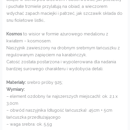
i puchate trzmiele przylatują na obiad, a wieczorem
wdychać zapach maciejki i patrzeć, jak szczawik składa do
snu fioletowe listki…
Kosmos
to wisior w formie ażurowego medalionu z
kwiatem – kosmosem.
Naszyjnik zawieszony na drobnym srebrnym łańcuszku z
regulowanym zapięciem na karabińczyk.
Całość została postarzona i wypolerowana dla nadania
bardziej surowego charakteru i wydobycia detali.
Materiały:
srebro próby 925;
Wymiary:
– element ozdobny (w najszerszych miejscach): ok. 2,1 x
3,0cm
– obwód naszyjnika (długość łańcuszka): 45cm + 5cm
łańcuszka przedłużającego
– waga srebra: ok. 5,5g