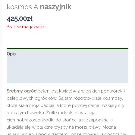
kosmos A
naszyjnik
425,00
zł
Brak w magazynie
Opis
Informacje dodatkowe
Opinie (0)
Srebrny ogród
pełen jest kwiatów z wiejskich podwórek i
osiedlowych ogródków. Są tam różowo-białe kosmosy,
które siała moja babcia, a które później same rozsiały się
po całym trawniku. Żółte rudbekie zwracają
ciemnobrązowe środki do słońca, a niezapominajki
układają się w błękitne wyspy na morzu trawy. Można
usiąść w cieniu pod drzewem i obserwować, jak pszczoły