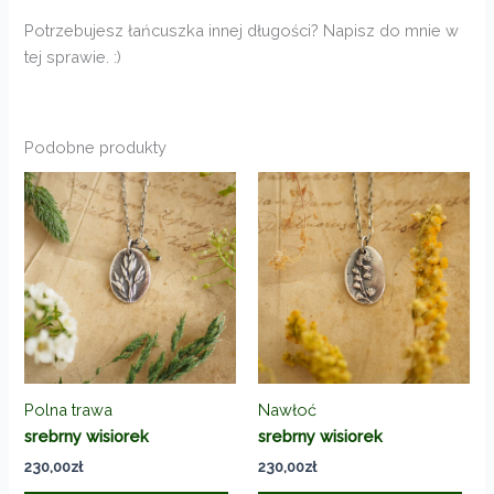
Potrzebujesz łańcuszka innej długości? Napisz do mnie w
tej sprawie. :)
Podobne produkty
Polna trawa
Nawłoć
srebrny wisiorek
srebrny wisiorek
230,00
zł
230,00
zł