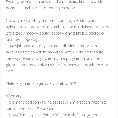
Świetny pomysł na prezent dla miłośniczki ptaków, stylu
boho i naturalnych, stonowanych barw.
Głównym ozdobnym elementem tego wisiorka jest
sylwetka kolibra w locie zamknięta w miedzianej obręczy.
Zwierzęcy motyw został zestawiony z kroplą szarego
fasetowanego agatu.
Naszyjnik zawieszony jest na delikatnym srebrnym
łańcuszku z zapięciem na karabińczyk. Wisiorek został
zaoksydowany (czyli chemicznie przyciemniony) na
głęboki brązowy kolor i wypolerowany dla podkreślenia
detali.
Materiały: miedź, agat szary, srebro 925;
Wymiary:
– element ozdobny (w najszerszych miejscach, razem z
kamieniem): ok. 1,5 x 4,8cm
– obwód naszyjnika (długość łańcuszka): ok. 50cm