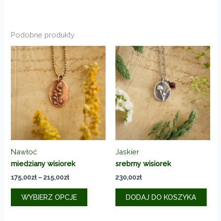
Podobne produkty
Nawłoć
Jaskier
miedziany wisiorek
srebrny wisiorek
Zakres
175,00
zł
–
215,00
zł
230,00
zł
cen:
Ten
od
WYBIERZ OPCJE
DODAJ DO KOSZYKA
produkt
175,00zł
do
ma
215,00zł