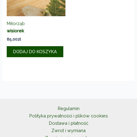
stronie
produkt
Miłorząb
wisiorek
85,00
zł
DODAJ DO KOSZYKA
Regulamin
Polityka prywatności i plików cookies
Dostawa i płatność
Zwrot i wymiana