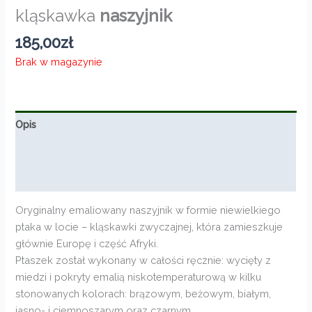
kląskawka
naszyjnik
185,00
zł
Brak w magazynie
Opis
Informacje dodatkowe
Opinie (0)
Oryginalny emaliowany naszyjnik w formie niewielkiego
ptaka w locie – kląskawki zwyczajnej, która zamieszkuje
głównie Europę i część Afryki.
Ptaszek został wykonany w całości ręcznie: wycięty z
miedzi i pokryty emalią niskotemperaturową w kilku
stonowanych kolorach: brązowym, beżowym, białym,
jasno- i ciemnoszarym oraz czarnym.