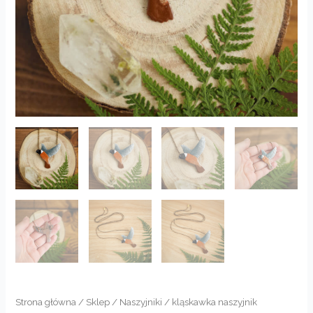
Strona główna
/
Sklep
/
Naszyjniki
/ kląskawka naszyjnik