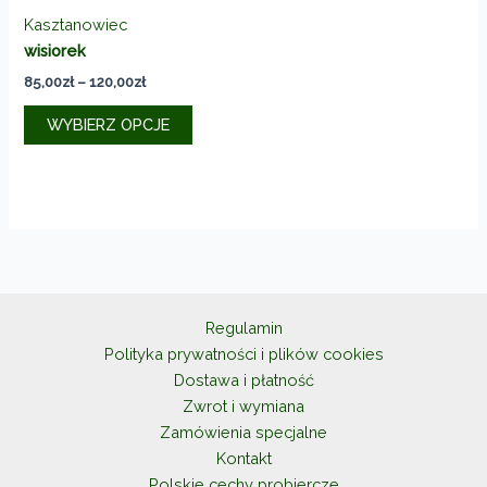
Kasztanowiec
wisiorek
Zakres
85,00
zł
–
120,00
zł
cen:
Ten
od
WYBIERZ OPCJE
produkt
85,00zł
do
ma
120,00zł
wiele
wariantów.
Opcje
można
wybrać
na
Regulamin
stronie
Polityka prywatności i plików cookies
produktu
Dostawa i płatność
Zwrot i wymiana
Zamówienia specjalne
Kontakt
Polskie cechy probiercze