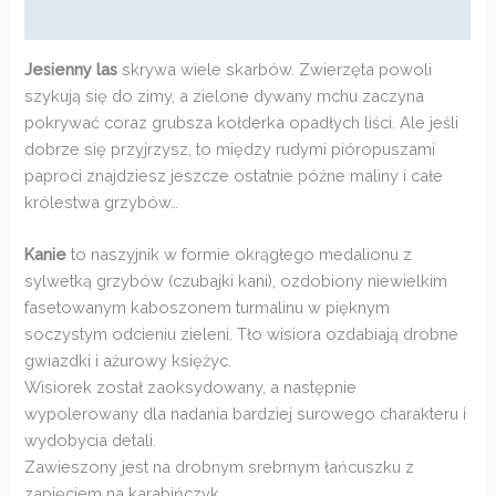
Opinie (0)
Jesienny las
skrywa wiele skarbów. Zwierzęta powoli
szykują się do zimy, a zielone dywany mchu zaczyna
pokrywać coraz grubsza kołderka opadłych liści. Ale jeśli
dobrze się przyjrzysz, to między rudymi pióropuszami
paproci znajdziesz jeszcze ostatnie późne maliny i całe
królestwa grzybów…
Kanie
to naszyjnik w formie okrągłego medalionu z
sylwetką grzybów (czubajki kani), ozdobiony niewielkim
fasetowanym kaboszonem turmalinu w pięknym
soczystym odcieniu zieleni. Tło wisiora ozdabiają drobne
gwiazdki i ażurowy księżyc.
Wisiorek został zaoksydowany, a następnie
wypolerowany dla nadania bardziej surowego charakteru i
wydobycia detali.
Zawieszony jest na drobnym srebrnym łańcuszku z
zapięciem na karabińczyk.